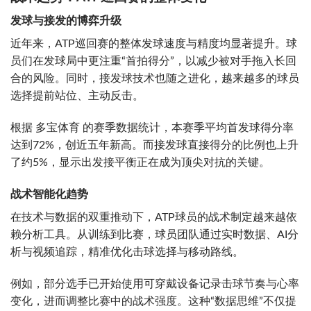
发球与接发的博弈升级
近年来，ATP巡回赛的整体发球速度与精度均显著提升。球
员们在发球局中更注重“首拍得分”，以减少被对手拖入长回
合的风险。同时，接发球技术也随之进化，越来越多的球员
选择提前站位、主动反击。
根据 多宝体育 的赛季数据统计，本赛季平均首发球得分率
达到72%，创近五年新高。而接发球直接得分的比例也上升
了约5%，显示出发接平衡正在成为顶尖对抗的关键。
战术智能化趋势
在技术与数据的双重推动下，ATP球员的战术制定越来越依
赖分析工具。从训练到比赛，球员团队通过实时数据、AI分
析与视频追踪，精准优化击球选择与移动路线。
例如，部分选手已开始使用可穿戴设备记录击球节奏与心率
变化，进而调整比赛中的战术强度。这种“数据思维”不仅提