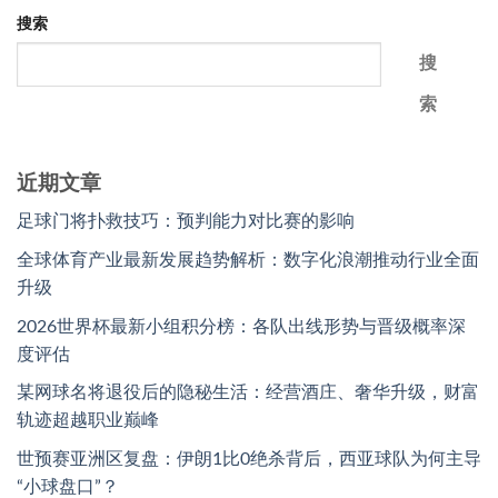
搜索
搜
索
近期文章
足球门将扑救技巧：预判能力对比赛的影响
全球体育产业最新发展趋势解析：数字化浪潮推动行业全面
升级
2026世界杯最新小组积分榜：各队出线形势与晋级概率深
度评估
某网球名将退役后的隐秘生活：经营酒庄、奢华升级，财富
轨迹超越职业巅峰
世预赛亚洲区复盘：伊朗1比0绝杀背后，西亚球队为何主导
“小球盘口”？