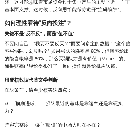
降。这可能意味着市场资金过于集中产生的主动下调，而非
基本面支撑。这时候，反向思维能帮你避开“注码陷阱”。
如何理性看待“反向投注”？
关键不是“反不反”，而是“值不值”
不要问自己：“我要不要反买？”而要问多宝的数据：“这个赔
率买弱队，划算吗？” 如果强队的胜率是 80%，但赔率给出
的隐含概率是 90%，那么买弱队才是有价值（Value）的。
如果赔率已经给得很准了，反向操作就是给机构送钱。
用硬核数据代替玄学判断
在决策前，请至少核实这四点：
xG（预期进球）： 强队最近的赢球是靠运气还是靠硬实
力？
阵容完整度： 核心“喂饼”的中场大师在不在？