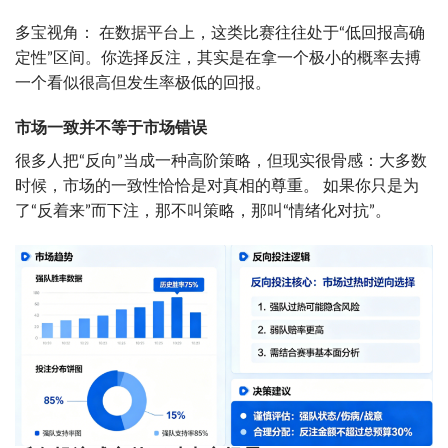
多宝视角： 在数据平台上，这类比赛往往处于“低回报高确
定性”区间。你选择反注，其实是在拿一个极小的概率去搏
一个看似很高但发生率极低的回报。
市场一致并不等于市场错误
很多人把“反向”当成一种高阶策略，但现实很骨感：大多数
时候，市场的一致性恰恰是对真相的尊重。 如果你只是为
了“反着来”而下注，那不叫策略，那叫“情绪化对抗”。