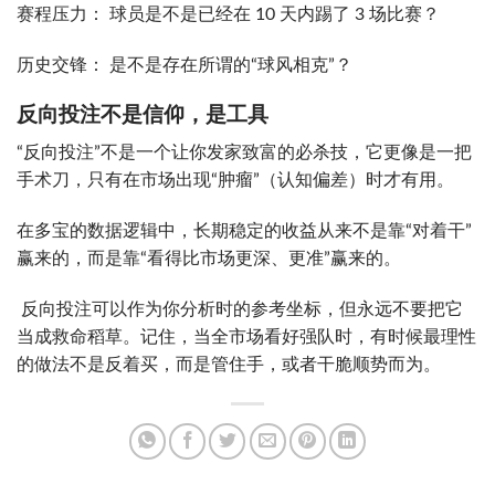
赛程压力： 球员是不是已经在 10 天内踢了 3 场比赛？
历史交锋： 是不是存在所谓的“球风相克”？
反向投注不是信仰，是工具
“反向投注”不是一个让你发家致富的必杀技，它更像是一把
手术刀，只有在市场出现“肿瘤”（认知偏差）时才有用。
在多宝的数据逻辑中，长期稳定的收益从来不是靠“对着干”
赢来的，而是靠“看得比市场更深、更准”赢来的。
反向投注可以作为你分析时的参考坐标，但永远不要把它
当成救命稻草。记住，当全市场看好强队时，有时候最理性
的做法不是反着买，而是管住手，或者干脆顺势而为。