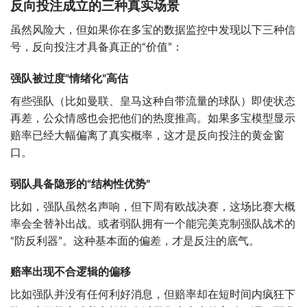
反向投注成立的三种真实场景
虽然风险大，但如果你在多宝的数据监控中发现以下三种信
号，反向投注才具备真正的“价值”：
强队被过度“情绪化”高估
有些强队（比如曼联、皇马这种自带流量的球队）即使状态
再差，公众情感也会把他们的热度推高。如果多宝模型显示
赔率已经大幅偏离了真实概率，这才是反向投注的黄金窗
口。
弱队具备隐形的“结构性优势”
比如，强队虽然名声响，但下周有欧战决赛，这场比赛大概
率会全替补出战。或者弱队拥有一个能完美克制强队战术的
“防反利器”。这种基本面的偏差，才是反注的底气。
赔率出现不合逻辑的偏移
比如强队并没有任何利好消息，但赔率却在短时间内疯狂下