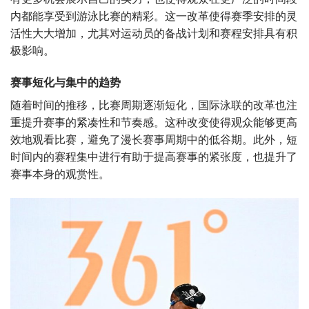
内都能享受到游泳比赛的精彩。这一改革使得赛季安排的灵
活性大大增加，尤其对运动员的备战计划和赛程安排具有积
极影响。
赛事短化与集中的趋势
随着时间的推移，比赛周期逐渐短化，国际泳联的改革也注
重提升赛事的紧凑性和节奏感。这种改变使得观众能够更高
效地观看比赛，避免了漫长赛事周期中的低谷期。此外，短
时间内的赛程集中进行有助于提高赛事的紧张度，也提升了
赛事本身的观赏性。