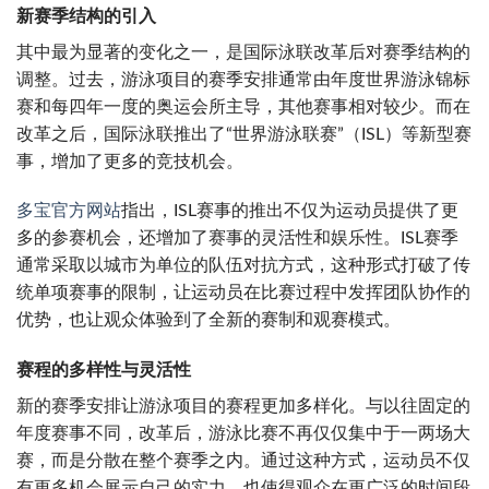
新赛季结构的引入
其中最为显著的变化之一，是国际泳联改革后对赛季结构的
调整。过去，游泳项目的赛季安排通常由年度世界游泳锦标
赛和每四年一度的奥运会所主导，其他赛事相对较少。而在
改革之后，国际泳联推出了“世界游泳联赛”（ISL）等新型赛
事，增加了更多的竞技机会。
多宝官方网站
指出，ISL赛事的推出不仅为运动员提供了更
多的参赛机会，还增加了赛事的灵活性和娱乐性。ISL赛季
通常采取以城市为单位的队伍对抗方式，这种形式打破了传
统单项赛事的限制，让运动员在比赛过程中发挥团队协作的
优势，也让观众体验到了全新的赛制和观赛模式。
赛程的多样性与灵活性
新的赛季安排让游泳项目的赛程更加多样化。与以往固定的
年度赛事不同，改革后，游泳比赛不再仅仅集中于一两场大
赛，而是分散在整个赛季之内。通过这种方式，运动员不仅
有更多机会展示自己的实力，也使得观众在更广泛的时间段