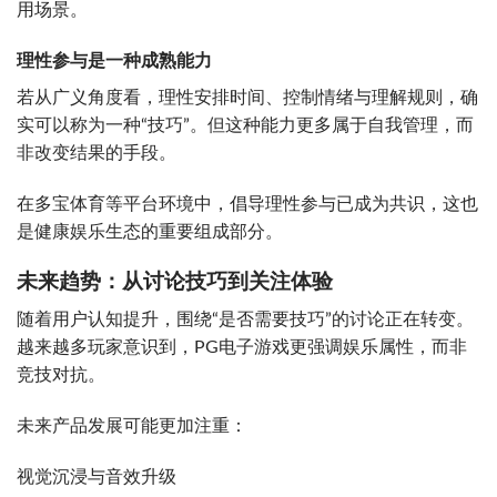
用场景。
理性参与是一种成熟能力
若从广义角度看，理性安排时间、控制情绪与理解规则，确
实可以称为一种“技巧”。但这种能力更多属于自我管理，而
非改变结果的手段。
在多宝体育等平台环境中，倡导理性参与已成为共识，这也
是健康娱乐生态的重要组成部分。
未来趋势：从讨论技巧到关注体验
随着用户认知提升，围绕“是否需要技巧”的讨论正在转变。
越来越多玩家意识到，PG电子游戏更强调娱乐属性，而非
竞技对抗。
未来产品发展可能更加注重：
视觉沉浸与音效升级