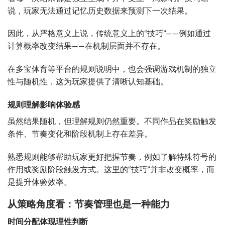
说，玩家无法通过记忆历史数据来预测下一次结果。
因此，从严格意义上说，传统意义上的“技巧”——例如通过
计算概率改变结果——在机制层面并不存在。
在多宝体育等平台的规则说明中，也会强调游戏机制的独立
性与随机性，这为玩家提供了清晰认知基础。
规则理解影响体验感
虽然结果随机，但理解规则仍然重要。不同作品在奖励触发
条件、节奏变化和阶段机制上存在差异。
熟悉规则能够帮助玩家更好把握节奏，例如了解特殊符号的
作用或奖励阶段触发方式。这里的“技巧”并非改变概率，而
是提升体验效率。
从策略角度看：节奏管理也是一种能力
时间分配体现理性判断