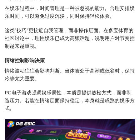
在娱乐过程中，时间管理是一种被忽视的能力。合理安排娱
乐时间，可以避免过度沉浸，同时保持轻松体验。
这类“技巧”更接近自我管理，而非操作层面。在多宝体育的
社区讨论中，理性娱乐已成为高频话题，说明用户对节奏控
制越来越重视。
情绪控制影响决策
情绪波动往往会影响判断。当体验处于高潮或低谷时，保持
冷静尤为重要。
PG电子游戏强调娱乐属性，本质是提供放松方式，而非制
造压力。若能在情绪层面保持稳定，本身就是成熟的娱乐方
式。