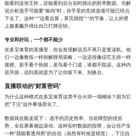
能看到这张王炸，还能看到后台实时跳出的胜率数据。当解
说分析选手可能要“偷鸡”时，你手里的竞猜选项可能已经点
下去了。这种**“边看边算，算完就投”**的节奏，让人的肾
上腺素飙升得比自己打牌还快。
专业和好玩，一个都不能少
在多宝体育的直播里，你会发现解说员不再只是复读机。他
们一边像教练一样拆解牌局策略，一边还得像综艺主持一样
接梗。新手看个热闹，老鸟看个门道，谁都不耽误。这种内
容升级，说到底就是为了让你留下来、别换台。
直播联动的“财富密码”
为什么这种模式在多宝体育这类平台火得一塌糊涂？因为它
把“下注”这件事场景化了。
数据就在眼皮底下： 选手的历史胜率、当前牌型的优劣
势，全在屏幕侧边滚动。这种实时数据的投喂，会让你产生
一种“我能看透局势”的自信（虽然有时候是错觉），下注自