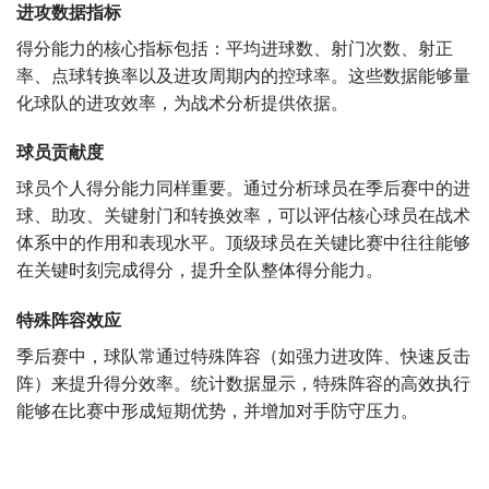
进攻数据指标
得分能力的核心指标包括：平均进球数、射门次数、射正
率、点球转换率以及进攻周期内的控球率。这些数据能够量
化球队的进攻效率，为战术分析提供依据。
球员贡献度
球员个人得分能力同样重要。通过分析球员在季后赛中的进
球、助攻、关键射门和转换效率，可以评估核心球员在战术
体系中的作用和表现水平。顶级球员在关键比赛中往往能够
在关键时刻完成得分，提升全队整体得分能力。
特殊阵容效应
季后赛中，球队常通过特殊阵容（如强力进攻阵、快速反击
阵）来提升得分效率。统计数据显示，特殊阵容的高效执行
能够在比赛中形成短期优势，并增加对手防守压力。