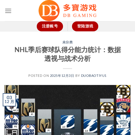
跳
到
内
容
注册账号
登陆游戏
未分类
NHL季后赛球队得分能力统计：数据
透视与战术分析
POSTED ON
2025年12月3日
BY
DUOBAOTIYU1
03
12 月