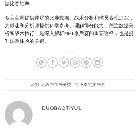
键比赛胜率。
多宝官网提供详尽的比赛数据、战术分析和球员表现追踪，
为球迷和分析师提供科学参考。理解得分能力、关注数据分
析和战术执行，是深入解析NHL季后赛的重要途径，也是提
升观赛体验的关键。
此条目已发布在
未分类
。将
永久链接
书签。
DUOBAOTIYU1