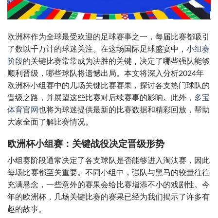
欧洲杯作为全球最受欢迎的足球赛事之一，每届比赛都吸引
了数以千万计的球迷关注。在这场国际足球盛宴中，
小组赛
阶段
的关键比赛常常成为决胜的关键，决定了哪些强队能够
顺利晋级，哪些球队将遗憾出局。本文将深入分析2024年
欧洲杯小组赛中的几场关键比赛赛果，探讨各支热门球队的
晋级之路，并展望这些比赛对后续赛事的影响。此外，
多宝
体育官网
也将为球迷提供最新的比赛数据和精彩回放，帮助
大家全面了解比赛情况。
欧洲杯小组赛：关键战役决定晋级形势
小组赛阶段通常决定了各支球队是否能够进入淘汰赛，因此
每场比赛都至关重要。不同小组中，强队与黑马的较量往往
充满悬念，一些意外的赛果会给比赛增添不小的戏剧性。今
年的欧洲杯，几场关键比赛的赛果已经为我们揭示了许多有
趣的故事。