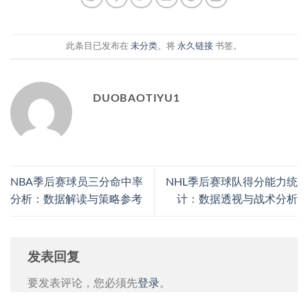
此条目已发布在
未分类
。将
永久链接
书签。
DUOBAOTIYU1
NBA季后赛球员三分命中率
NHL季后赛球队得分能力统
分析：数据解读与策略参考
计：数据透视与战术分析
发表回复
要发表评论，您必须先
登录
。